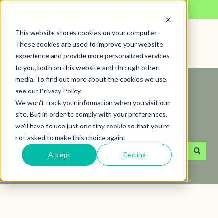
Suomi – Suomi
Näytä käännöksien alavalikko
This website stores cookies on your computer.
These cookies are used to improve your website
experience and provide more personalized services
to you, both on this website and through other
media. To find out more about the cookies we use,
see our Privacy Policy.
Kuinka voimme auttaa
We won't track your information when you visit our
site. But in order to comply with your preferences,
sinua?
we'll have to use just one tiny cookie so that you're
not asked to make this choice again.
Accept
Decline
Ehdotuksia ei ole, koska hakukenttä on tyhjä.